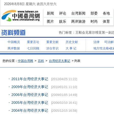
2026年8月8日 星期六 农历六月廿六
新闻
评论
台湾新闻
部委
各地
图片
娱乐
两岸旅游
时尚
体育
热门标签：
王毅会见塞尔维亚第一副
中国概况
重要言论
重要文献
历史文献
法律
司法解
两岸数据
七日回顾
涉台常识
大 事 记
地方性法规•政
您的位置：
中国台湾网
>
百科
>
台湾经济大事记
> 列表
2011年台湾经济大事记
[2012/04/25 11:22]
2009年台湾经济大事记
[2010/01/21 11:10]
2006年台湾经济大事记
[2009/01/05 14:49]
2005年台湾经济大事记
[2006/02/10 16:41]
2004年台湾经济大事记
[2005/12/15 16:58]