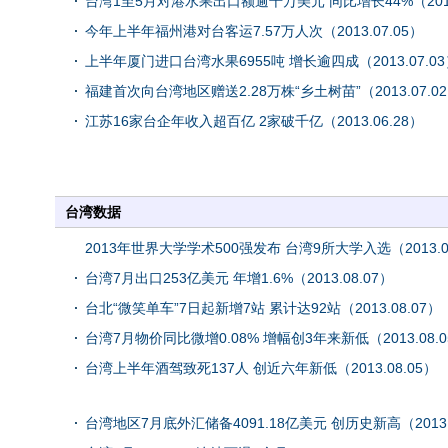
台湾1至5月对港水果出口额逾千万美元 同比增长44%（2013.
今年上半年福州港对台客运7.57万人次（2013.07.05）
上半年厦门进口台湾水果6955吨 增长逾四成（2013.07.03
福建首次向台湾地区赠送2.28万株“乡土树苗”（2013.07.0
江苏16家台企年收入超百亿 2家破千亿（2013.06.28）
台湾数据
2013年世界大学学术500强发布 台湾9所大学入选（2013.0
台湾7月出口253亿美元 年增1.6%（2013.08.07）
台北“微笑单车”7日起新增7站 累计达92站（2013.08.07）
台湾7月物价同比微增0.08% 增幅创3年来新低（2013.08.0
台湾上半年酒驾致死137人 创近六年新低（2013.08.05）
台湾地区7月底外汇储备4091.18亿美元 创历史新高（2013.0