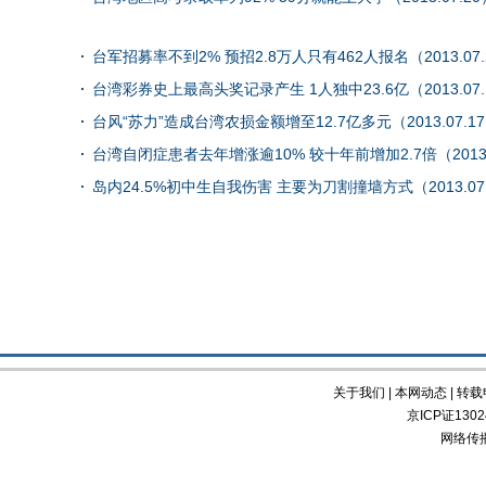
台军招募率不到2% 预招2.8万人只有462人报名（2013.07.
台湾彩券史上最高头奖记录产生 1人独中23.6亿（2013.07.
台风“苏力”造成台湾农损金额增至12.7亿多元（2013.07.1
台湾自闭症患者去年增涨逾10% 较十年前增加2.7倍（2013.0
岛内24.5%初中生自我伤害 主要为刀割撞墙方式（2013.07.
关于我们
|
本网动态
|
转载
京ICP证130
网络传播